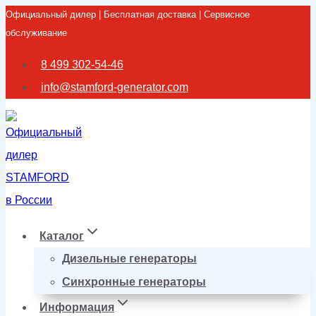
Официальный дилер | Бесплатная доставка | Сервисное
Перейти
обслуживание
к
содержимому
8 499 302-54-46
info@stamford-generator.com
Каталог
Дизельные генераторы
Синхронные генераторы
Информация