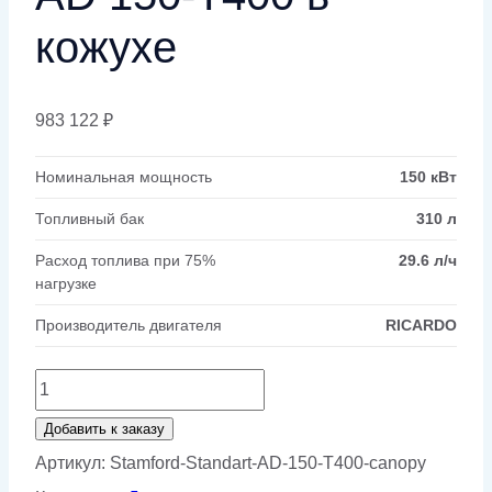
кожухе
983 122
₽
Номинальная мощность
150 кВт
Топливный бак
310 л
Расход топлива при 75%
29.6 л/ч
нагрузке
Производитель двигателя
RICARDO
Количество
товара
Добавить к заказу
Генератор
Артикул:
Stamford-Standart-AD-150-T400-canopy
Stamford