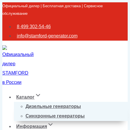
Официальный дилер | Бесплатная доставка | Сервисное
Перейти
обслуживание
к
содержимому
8 499 302-54-46
info@stamford-generator.com
Каталог
Дизельные генераторы
Синхронные генераторы
Информация