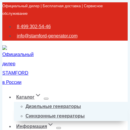
Официальный дилер | Бесплатная доставка | Сервисное
Перейти
обслуживание
к
содержимому
8 499 302-54-46
info@stamford-generator.com
Каталог
Дизельные генераторы
Синхронные генераторы
Информация