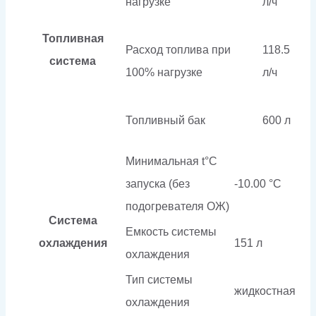
нагрузке
л/ч
Топливная
Расход топлива при
118.5
система
100% нагрузке
л/ч
Топливный бак
600 л
Минимальная t°С
запуска (без
-10.00 °С
подогревателя ОЖ)
Система
Емкость системы
охлаждения
151 л
охлаждения
Тип системы
жидкостная
охлаждения