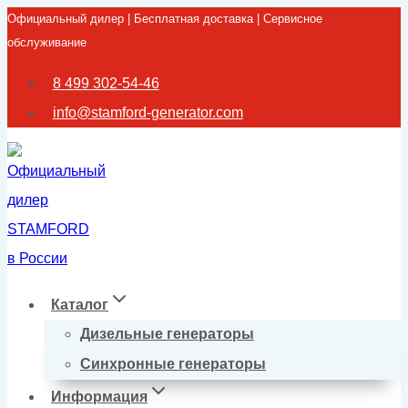
Официальный дилер | Бесплатная доставка | Сервисное
Перейти
обслуживание
к
содержимому
8 499 302-54-46
info@stamford-generator.com
Каталог
Дизельные генераторы
Синхронные генераторы
Информация