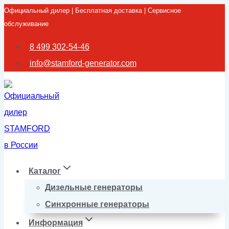
Официальный дилер | Бесплатная доставка | Сервисное
Перейти
обслуживание
к
содержимому
8 499 302-54-46
info@stamford-generator.com
Каталог
Дизельные генераторы
Синхронные генераторы
Информация