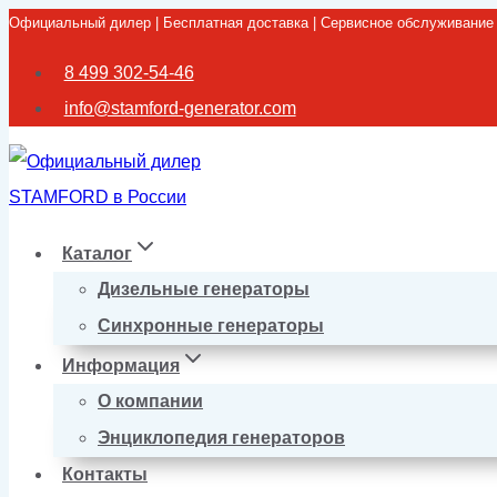
Официальный дилер | Бесплатная доставка | Сервисное обслуживание
Перейти
к
8 499 302-54-46
содержимому
info@stamford-generator.com
Каталог
Дизельные генераторы
Синхронные генераторы
Информация
О компании
Энциклопедия генераторов
Контакты