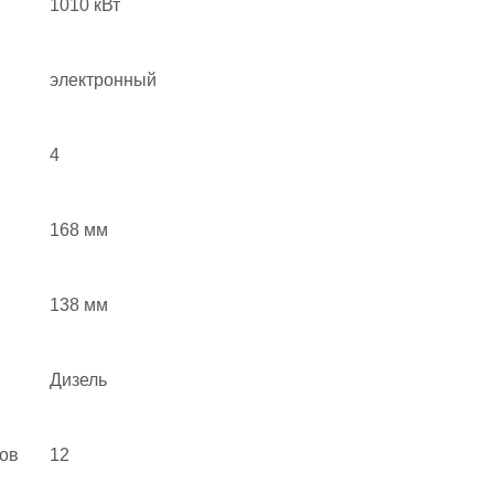
я
1010 кВт
электронный
4
168 мм
138 мм
Дизель
ов
12