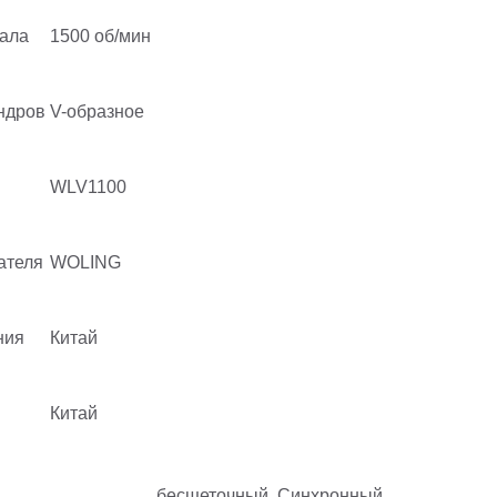
вала
1500 об/мин
ндров
V-образное
WLV1100
ателя
WOLING
ния
Китай
Китай
бесщеточный, Синхронный