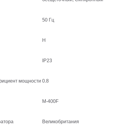
50 Гц
H
IP23
фициент мощности
0.8
M-400F
ратора
Великобритания