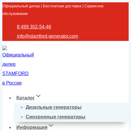
Официальный дилер | Бесплатная доставка | Сервисное
Перейти
обслуживание
к
содержимому
8 499 302-54-46
info@stamford-generator.com
Каталог
Дизельные генераторы
Синхронные генераторы
Информация