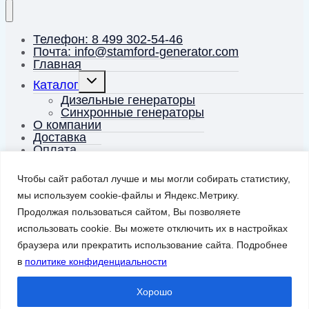
Телефон: 8 499 302-54-46
Почта: info@stamford-generator.com
Главная
Переключить
Каталог
дочернее
меню
Дизельные генераторы
Синхронные генераторы
О компании
Доставка
Оплата
Энциклопедия генераторов
Контакты
Чтобы сайт работал лучше и мы могли собирать статистику,
мы используем cookie-файлы и Яндекс.Метрику.
Корзина
0
Продолжая пользоваться сайтом, Вы позволяете
Заказать звонок
использовать cookie. Вы можете отключить их в настройках
браузера или прекратить использование сайта. Подробнее
в
политике конфиденциальности
Искать:
Поиск
Хорошо