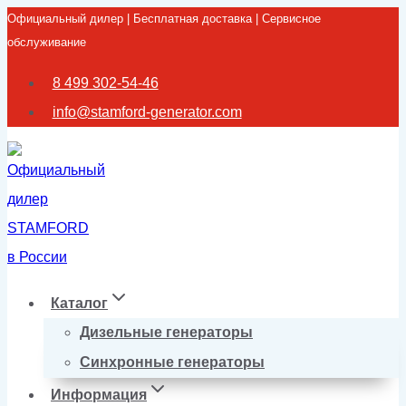
Официальный дилер | Бесплатная доставка | Сервисное
Перейти
обслуживание
к
содержимому
8 499 302-54-46
info@stamford-generator.com
Каталог
Дизельные генераторы
Синхронные генераторы
Информация