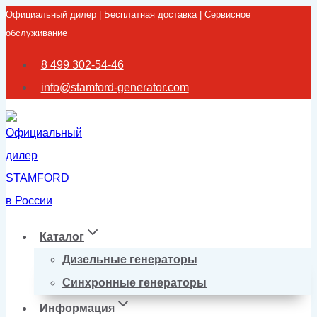
Официальный дилер | Бесплатная доставка | Сервисное
Перейти
обслуживание
к
содержимому
8 499 302-54-46
info@stamford-generator.com
Каталог
Дизельные генераторы
Синхронные генераторы
Информация