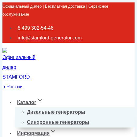
Официальный дилер | Бесплатная доставка | Сервисное
Перейти
обслуживание
к
содержимому
8 499 302-54-46
info@stamford-generator.com
Каталог
Дизельные генераторы
Синхронные генераторы
Информация