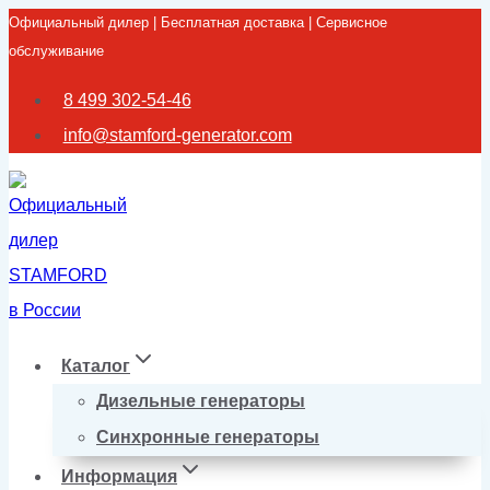
Официальный дилер | Бесплатная доставка | Сервисное
Перейти
обслуживание
к
содержимому
8 499 302-54-46
info@stamford-generator.com
Каталог
Дизельные генераторы
Синхронные генераторы
Информация