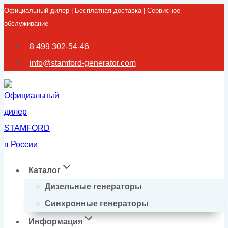
Официальный дилер | Бесплатная доставка | Сервисное
Перейти
обслуживание
к
содержимому
8 499 302-54-46
info@stamford-generator.com
Каталог
Дизельные генераторы
Синхронные генераторы
Информация