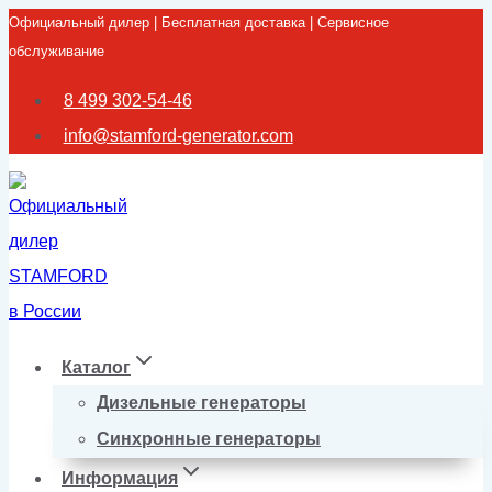
Официальный дилер | Бесплатная доставка | Сервисное
Перейти
обслуживание
к
содержимому
8 499 302-54-46
info@stamford-generator.com
Каталог
Дизельные генераторы
Синхронные генераторы
Информация