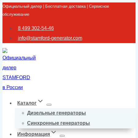
Официальный дилер | Бесплатная доставка | Сервисное
Перейти
обслуживание
к
содержимому
8 499 302-54-46
info@stamford-generator.com
Каталог
Дизельные генераторы
Синхронные генераторы
Информация