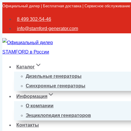
Официальный дилер | Бесплатная доставка | Сервисное обслуживание
Перейти
к
8 499 302-54-46
содержимому
info@stamford-generator.com
Каталог
Дизельные генераторы
Синхронные генераторы
Информация
О компании
Энциклопедия генераторов
Контакты