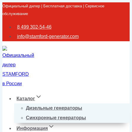
Официальный дилер | Бесплатная доставка | Сервисное
Перейти
обслуживание
к
содержимому
8 499 302-54-46
info@stamford-generator.com
Каталог
Дизельные генераторы
Синхронные генераторы
Информация