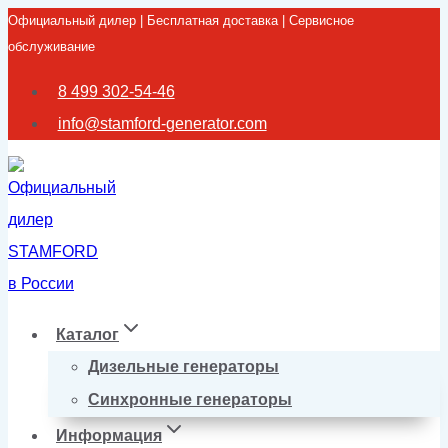
Официальный дилер | Бесплатная доставка | Сервисное
Перейти
обслуживание
к
содержимому
8 499 302-54-46
info@stamford-generator.com
Каталог
Дизельные генераторы
Синхронные генераторы
Информация