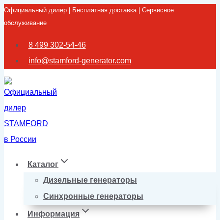
Официальный дилер | Бесплатная доставка | Сервисное
Перейти
обслуживание
к
содержимому
8 499 302-54-46
info@stamford-generator.com
Каталог
Дизельные генераторы
Синхронные генераторы
Информация