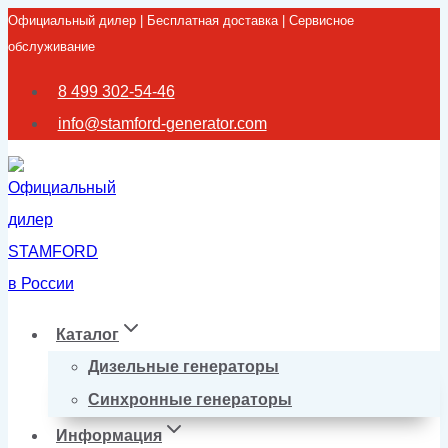
Официальный дилер | Бесплатная доставка | Сервисное
Перейти
обслуживание
к
содержимому
8 499 302-54-46
info@stamford-generator.com
Каталог
Дизельные генераторы
Синхронные генераторы
Информация