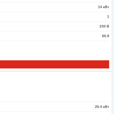
14 кВт
1
230 В
60.9
26.4 кВт