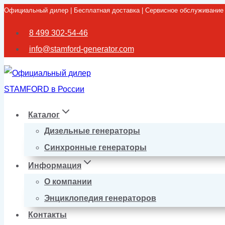
Официальный дилер | Бесплатная доставка | Сервисное обслуживание
Перейти
к
8 499 302-54-46
содержимому
info@stamford-generator.com
Каталог
Дизельные генераторы
Синхронные генераторы
Информация
О компании
Энциклопедия генераторов
Контакты