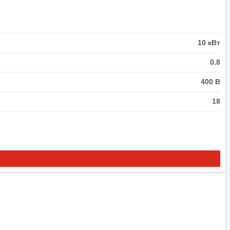
10 кВт
0.8
400 В
18