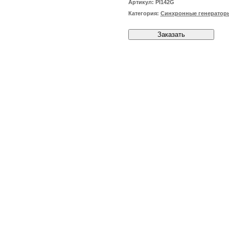
Артикул:
PI142G
Категория:
Синхронные генератор
Заказать