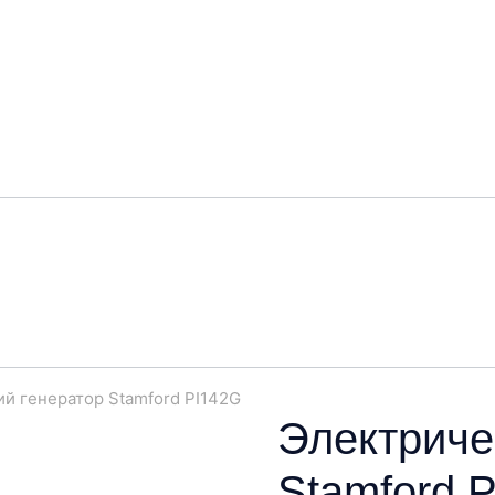
й генератор Stamford PI142G
Электриче
Stamford 