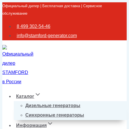
Официальный дилер | Бесплатная доставка | Сервисное
Перейти
обслуживание
к
содержимому
8 499 302-54-46
info@stamford-generator.com
Каталог
Дизельные генераторы
Синхронные генераторы
Информация