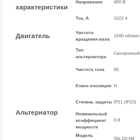
Напряжение
400 В
характеристики
Ток, А
1022.4
Частота
Двигатель
1500 об/мин
вращения вала
Тип
Синхронный
альтернатора
Частота тока
50
Класс изоляции
H
Степень защиты
IP21 (IP23)
Альтернатор
Номинальный
0.8
коэффициент
мощности
Модель
S5L1D-H4