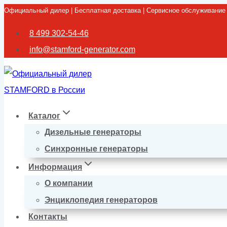
Официальный дилер | Бесплатная доставка | Сервисное обслуживание
Перейти
к
8 499 302-54-46
содержимому
info@stamford-generator.com
Каталог
Дизельные генераторы
Синхронные генераторы
Информация
О компании
Энциклопедия генераторов
Контакты