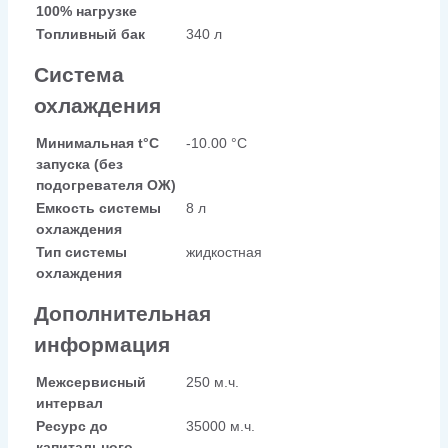
100% нагрузке
Топливный бак
340 л
Система
охлаждения
Минимальная t°С
-10.00 °С
запуска (без
подогревателя ОЖ)
Емкость системы
8 л
охлаждения
Тип системы
жидкостная
охлаждения
Дополнительная
информация
Межсервисный
250 м.ч.
интервал
Ресурс до
35000 м.ч.
капитального