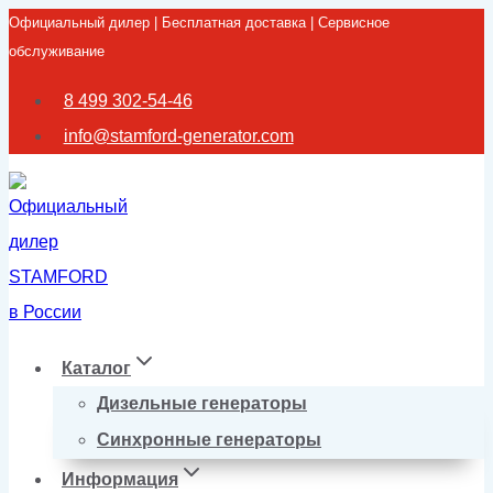
Официальный дилер | Бесплатная доставка | Сервисное
Перейти
обслуживание
к
содержимому
8 499 302-54-46
info@stamford-generator.com
Каталог
Дизельные генераторы
Синхронные генераторы
Информация