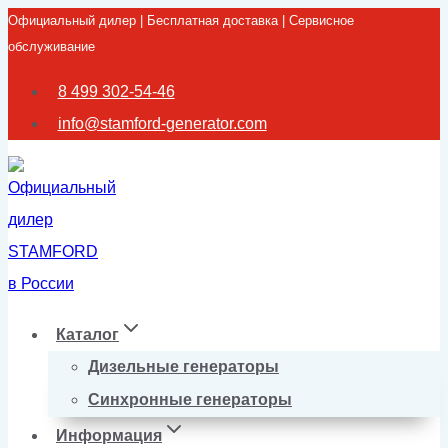
Официальный дилер | Бесплатная доставка | Сервисное
Перейти
обслуживание
к
содержимому
8 499 302-54-46
info@stamford-generator.com
Каталог
Дизельные генераторы
Синхронные генераторы
Информация