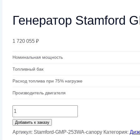
Генератор Stamford 
1 720 055
₽
Номинальная мощность
Топливный бак
Расход топлива при 75% нагрузке
Производитель двигателя
Количество
товара
Добавить к заказу
Генератор
Артикул:
Stamford-GMP-253WA-canopy
Категория:
Диз
Stamford