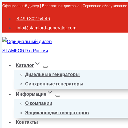
Официальный дилер | Бесплатная доставка | Сервисное обслуживание
Перейти
к
8 499 302-54-46
содержимому
info@stamford-generator.com
Каталог
Дизельные генераторы
Синхронные генераторы
Информация
О компании
Энциклопедия генераторов
Контакты