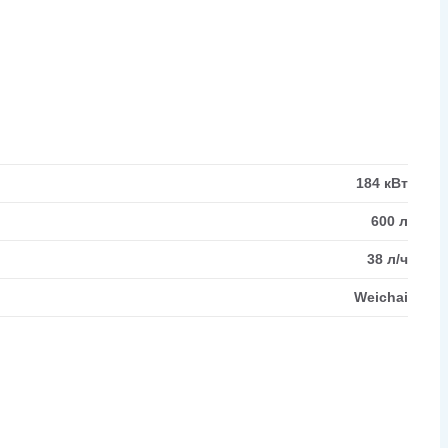
184 кВт
600 л
38 л/ч
Weichai