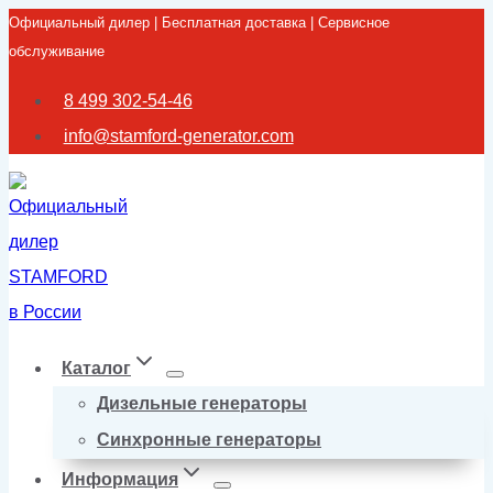
Официальный дилер | Бесплатная доставка | Сервисное
Перейти
обслуживание
к
содержимому
8 499 302-54-46
info@stamford-generator.com
Каталог
Дизельные генераторы
Синхронные генераторы
Информация