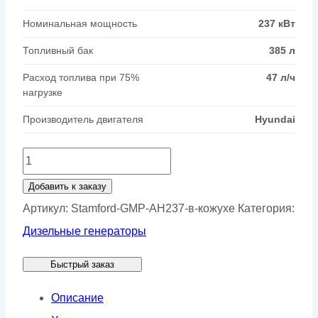
Номинальная мощность
237 кВт
Топливный бак
385 л
Расход топлива при 75%
47 л/ч
нагрузке
Производитель двигателя
Hyundai
Количество
товара
Добавить к заказу
Генератор
Артикул:
Stamford-GMP-AH237-в-кожухе
Категория:
Stamford
Дизельные генераторы
GMP
Быстрый заказ
AH237
в
Описание
кожухе