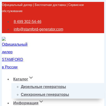
Официальный дилер | Бесплатная доставка | Сервисное
Перейти
обслуживание
к
содержимому
8 499 302-54-46
info@stamford-generator.com
Каталог
Дизельные генераторы
Синхронные генераторы
Информация