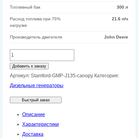
Топливный бак
300 л
Расход топлива при 75%
21.6 л/ч
нагрузке
Производитель двигателя
John Deere
Количество
товара
Добавить к заказу
Генератор
Артикул:
Stamford-GMP-J135-canopy
Категория:
Stamford
Дизельные генераторы
GMP
Быстрый заказ
J135
в
Описание
кожухе
Характеристики
Доставка