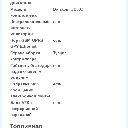
двигателя
Модель
Datakom GB500
контроллера
Централизованный
есть
интернет-
мониторинг
Порт GSM-GPRS-
есть
GPS-Ethernet
Страна сборки
Турция
контроллера
Гибкость благодаря
есть
подключаемым
модулям
Отправка SMS
есть
сообщений /
электронной почты
Блок ATS с
есть
непрерывной
передачей
Топливная