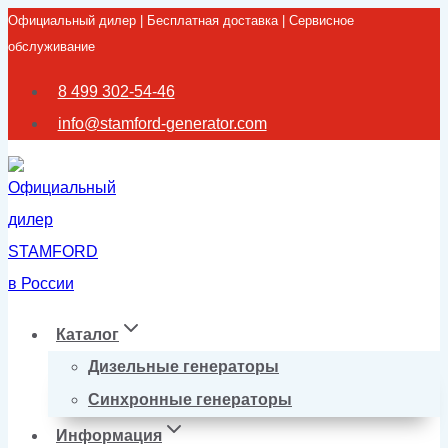
Официальный дилер | Бесплатная доставка | Сервисное
Перейти
обслуживание
к
содержимому
8 499 302-54-46
info@stamford-generator.com
Каталог
Дизельные генераторы
Синхронные генераторы
Информация