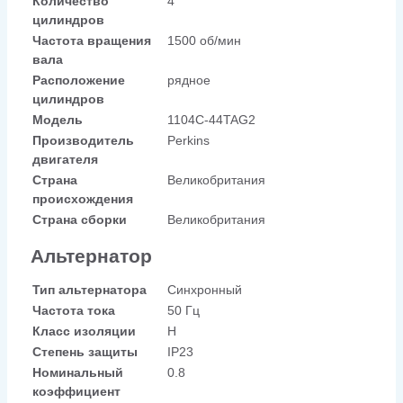
Количество
4
цилиндров
Частота вращения
1500 об/мин
вала
Расположение
рядное
цилиндров
Модель
1104C-44TAG2
Производитель
Perkins
двигателя
Страна
Великобритания
происхождения
Страна сборки
Великобритания
Альтернатор
Тип альтернатора
Синхронный
Частота тока
50 Гц
Класс изоляции
H
Степень защиты
IP23
Номинальный
0.8
коэффициент