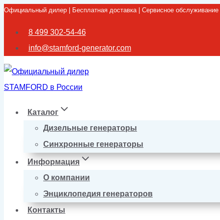
Официальный дилер | Бесплатная доставка | Сервисное обслуживание
Перейти
к
8 499 302-54-46
содержимому
info@stamford-generator.com
Каталог
Дизельные генераторы
Синхронные генераторы
Информация
О компании
Энциклопедия генераторов
Контакты