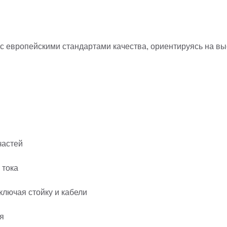
с европейскими стандартами качества, ориентируясь на в
частей
 тока
ключая стойку и кабели
я