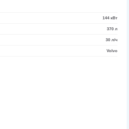
144 кВт
370 л
30 л/ч
Volvo