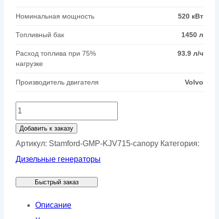
Номинальная мощность
520 кВт
Топливный бак
1450 л
Расход топлива при 75%
93.9 л/ч
нагрузке
Производитель двигателя
Volvo
Количество
товара
Добавить к заказу
Генератор
Артикул:
Stamford-GMP-KJV715-canopy
Категория:
Stamford
Дизельные генераторы
GMP
Быстрый заказ
KJV715
в
Описание
кожухе