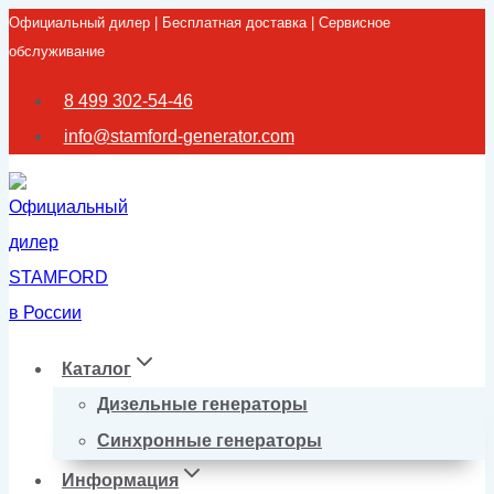
Официальный дилер | Бесплатная доставка | Сервисное
Перейти
обслуживание
к
содержимому
8 499 302-54-46
info@stamford-generator.com
Каталог
Дизельные генераторы
Синхронные генераторы
Информация