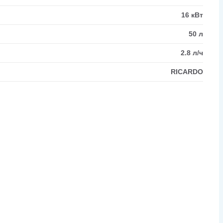
16 кВт
50 л
2.8 л/ч
RICARDO