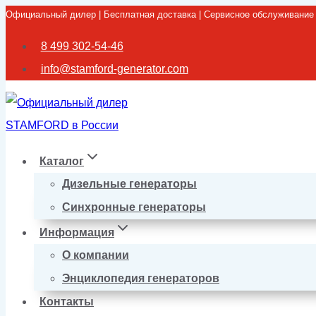
Официальный дилер | Бесплатная доставка | Сервисное обслуживание
Перейти
к
8 499 302-54-46
содержимому
info@stamford-generator.com
Каталог
Дизельные генераторы
Синхронные генераторы
Информация
О компании
Энциклопедия генераторов
Контакты