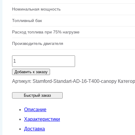
Номинальная мощность
Топливный бак
Расход топлива при 75% нагрузке
Производитель двигателя
Количество
товара
Добавить к заказу
Генератор
Артикул:
Stamford-Standart-AD-16-T400-canopy
Катего
Stamford
Быстрый заказ
AD
16-
Описание
T400
Характеристики
в
Доставка