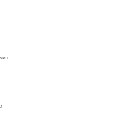
/мин
O