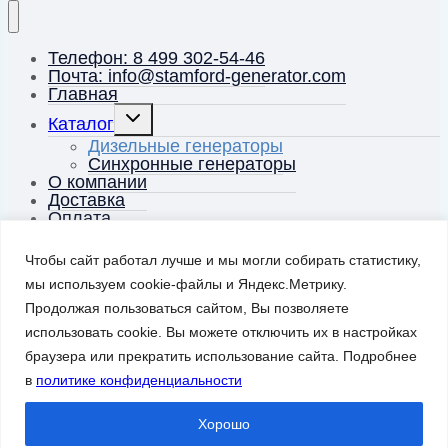
Телефон: 8 499 302-54-46
Почта: info@stamford-generator.com
Главная
Переключить
Каталог
дочернее
меню
Дизельные генераторы
Синхронные генераторы
О компании
Доставка
Оплата
Энциклопедия генераторов
Контакты
Чтобы сайт работал лучше и мы могли собирать статистику,
мы используем cookie-файлы и Яндекс.Метрику.
Корзина
0
Продолжая пользоваться сайтом, Вы позволяете
Заказать звонок
использовать cookie. Вы можете отключить их в настройках
браузера или прекратить использование сайта. Подробнее
в
политике конфиденциальности
Искать:
Поиск
Хорошо